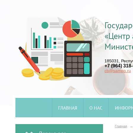
Госуда
«Центр 
Минист
185031, Респуб
+7 (964) 318
cb@sampo.ru
ГЛАВНАЯ
О НАС
ИНФОР
Главная
→