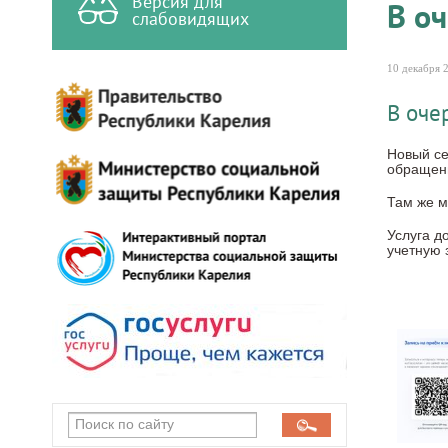
Версия для
В оч
слабовидящих
10 декабря 2
В оче
Новый се
обращени
Там же м
Услуга д
учетную 